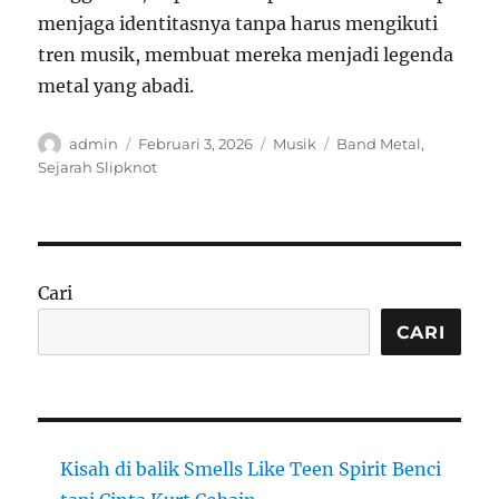
menjaga identitasnya tanpa harus mengikuti
tren musik, membuat mereka menjadi legenda
metal yang abadi.
Author
Posted
Categories
Tags
admin
Februari 3, 2026
Musik
Band Metal
,
on
Sejarah Slipknot
Cari
CARI
Kisah di balik Smells Like Teen Spirit Benci