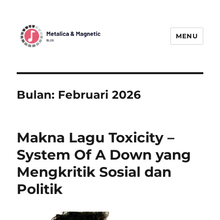
MENU
MetallicaBlogMagnetic:
Menggetarkan Dunia Musik Metal
dengan Berita Terbaru
Bulan:
Februari 2026
Makna Lagu Toxicity –
System Of A Down yang
Mengkritik Sosial dan
Politik