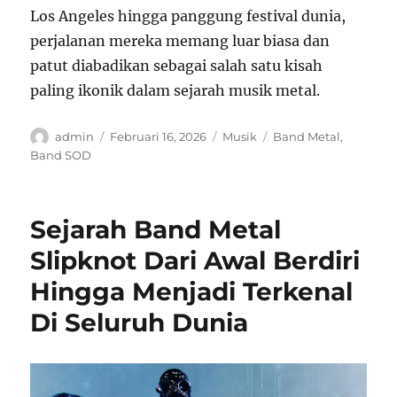
Los Angeles hingga panggung festival dunia,
perjalanan mereka memang luar biasa dan
patut diabadikan sebagai salah satu kisah
paling ikonik dalam sejarah musik metal.
Author
Posted
Categories
Tags
admin
Februari 16, 2026
Musik
Band Metal
,
on
Band SOD
Sejarah Band Metal
Slipknot Dari Awal Berdiri
Hingga Menjadi Terkenal
Di Seluruh Dunia