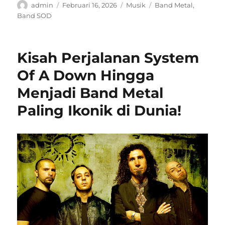
Author
Posted
Categories
Tags
admin
Februari 16, 2026
Musik
Band Metal
,
on
Band SOD
Kisah Perjalanan System
Of A Down Hingga
Menjadi Band Metal
Paling Ikonik di Dunia!