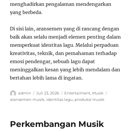
menghadirkan pengalaman mendengarkan
yang berbeda.
Di sisi lain, aransemen yang di rancang dengan
baik akan selalu menjadi elemen penting dalam
memperkuat identitas lagu. Melalui perpaduan
kreativitas, teknik, dan pemahaman terhadap
emosi pendengar, sebuah lagu dapat
meninggalkan kesan yang lebih mendalam dan
bertahan lebih lama di ingatan.
Author
Posted
Categories
Tags
admin
Juli 23, 2026
Entertaiment
,
Musik
on
aransemen musik
,
identitas lagu
,
produksi musik
Perkembangan Musik