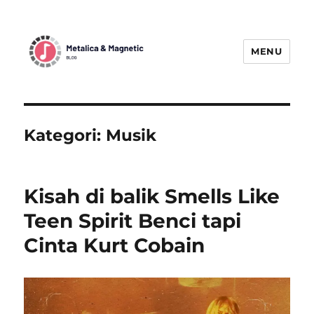
MENU
MetallicaBlogMagnetic:
Menggetarkan Dunia Musik Metal
dengan Berita Terbaru
Kategori:
Musik
Kisah di balik Smells Like
Teen Spirit Benci tapi
Cinta Kurt Cobain