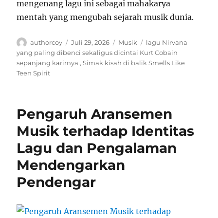
mengenang lagu ini sebagai mahakarya
mentah yang mengubah sejarah musik dunia.
Author
Posted
Categories
Tags
authorcoy
Juli 29, 2026
Musik
lagu Nirvana
on
yang paling dibenci sekaligus dicintai Kurt Cobain
sepanjang karirnya.
,
Simak kisah di balik Smells Like
Teen Spirit
Pengaruh Aransemen
Musik terhadap Identitas
Lagu dan Pengalaman
Mendengarkan
Pendengar