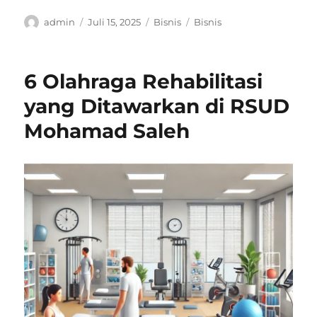
Author
Posted
Categories
Tags
admin
Juli 15, 2025
Bisnis
Bisnis
on
6 Olahraga Rehabilitasi
yang Ditawarkan di RSUD
Mohamad Saleh