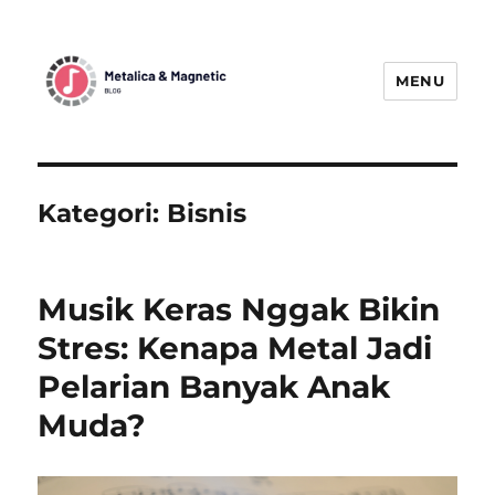
MENU
MetallicaBlogMagnetic:
Menggetarkan Dunia Musik Metal
dengan Berita Terbaru
Kategori:
Bisnis
Musik Keras Nggak Bikin
Stres: Kenapa Metal Jadi
Pelarian Banyak Anak
Muda?