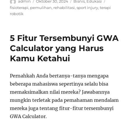
Author
Posted
Categories
Tags
admin
Oktober 30, 2024
Bisnis
,
Edukasi
on
fisioterapi
,
pemulihan
,
rehabilitasi
,
sport injury
,
terapi
robotik
5 Fitur Tersembunyi GWA
Calculator yang Harus
Kamu Ketahui
Pernahkah Anda bertanya-tanya mengapa
beberapa mahasiswa sepertinya selalu bisa
memaksimalkan nilai mereka? Jawabannya
mungkin terletak pada pemahaman mendalam
mereka juga tentang fitur-fitur tersembunyi
GWA Calculator.