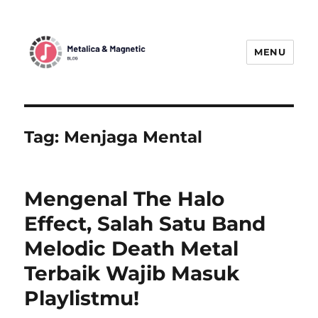
MENU
MetallicaBlogMagnetic:
Menggetarkan Dunia Musik Metal
dengan Berita Terbaru
Tag:
Menjaga Mental
Mengenal The Halo
Effect, Salah Satu Band
Melodic Death Metal
Terbaik Wajib Masuk
Playlistmu!