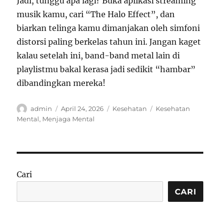
Jadi, tunggu apa lagi? Buka aplikasi streaming
musik kamu, cari “The Halo Effect”, dan
biarkan telinga kamu dimanjakan oleh simfoni
distorsi paling berkelas tahun ini. Jangan kaget
kalau setelah ini, band-band metal lain di
playlistmu bakal kerasa jadi sedikit “hambar”
dibandingkan mereka!
Author
Posted
Categories
Tags
admin
April 24, 2026
Kesehatan
Kesehatan
on
Mental
,
Menjaga Mental
Cari
CARI