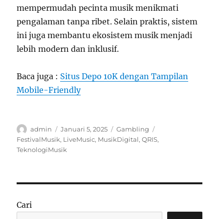
mempermudah pecinta musik menikmati
pengalaman tanpa ribet. Selain praktis, sistem
ini juga membantu ekosistem musik menjadi
lebih modern dan inklusif.
Baca juga :
Situs Depo 10K dengan Tampilan
Mobile-Friendly
Author
Posted
Categories
Tags
admin
Januari 5, 2025
Gambling
on
FestivalMusik
,
LiveMusic
,
MusikDigital
,
QRIS
,
TeknologiMusik
Cari