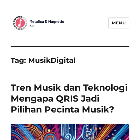
MENU
MetallicaBlogMagnetic:
Menggetarkan Dunia Musik Metal
dengan Berita Terbaru
Tag:
MusikDigital
Tren Musik dan Teknologi
Mengapa QRIS Jadi
Pilihan Pecinta Musik?