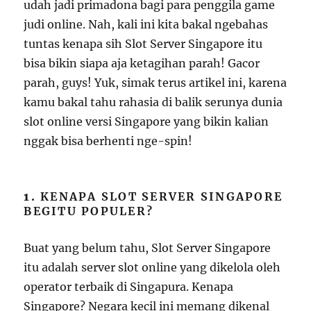
udah jadi primadona bagi para penggila game
judi online. Nah, kali ini kita bakal ngebahas
tuntas kenapa sih Slot Server Singapore itu
bisa bikin siapa aja ketagihan parah! Gacor
parah, guys! Yuk, simak terus artikel ini, karena
kamu bakal tahu rahasia di balik serunya dunia
slot online versi Singapore yang bikin kalian
nggak bisa berhenti nge-spin!
1.
KENAPA SLOT SERVER SINGAPORE
BEGITU POPULER?
Buat yang belum tahu, Slot Server Singapore
itu adalah server slot online yang dikelola oleh
operator terbaik di Singapura. Kenapa
Singapore? Negara kecil ini memang dikenal