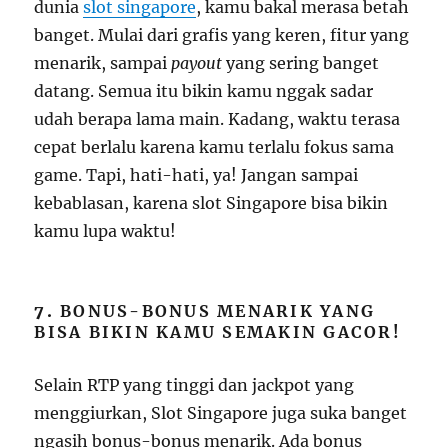
dunia
slot singapore
, kamu bakal merasa betah
banget. Mulai dari grafis yang keren, fitur yang
menarik, sampai
payout
yang sering banget
datang. Semua itu bikin kamu nggak sadar
udah berapa lama main. Kadang, waktu terasa
cepat berlalu karena kamu terlalu fokus sama
game. Tapi, hati-hati, ya! Jangan sampai
kebablasan, karena slot Singapore bisa bikin
kamu lupa waktu!
7.
BONUS-BONUS MENARIK YANG
BISA BIKIN KAMU SEMAKIN GACOR!
Selain RTP yang tinggi dan jackpot yang
menggiurkan, Slot Singapore juga suka banget
ngasih bonus-bonus menarik. Ada bonus