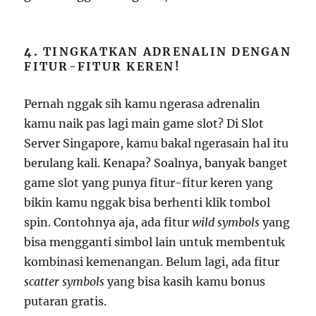
4.
TINGKATKAN ADRENALIN DENGAN
FITUR-FITUR KEREN!
Pernah nggak sih kamu ngerasa adrenalin
kamu naik pas lagi main game slot? Di Slot
Server Singapore, kamu bakal ngerasain hal itu
berulang kali. Kenapa? Soalnya, banyak banget
game slot yang punya fitur-fitur keren yang
bikin kamu nggak bisa berhenti klik tombol
spin. Contohnya aja, ada fitur
wild symbols
yang
bisa mengganti simbol lain untuk membentuk
kombinasi kemenangan. Belum lagi, ada fitur
scatter symbols
yang bisa kasih kamu bonus
putaran gratis.