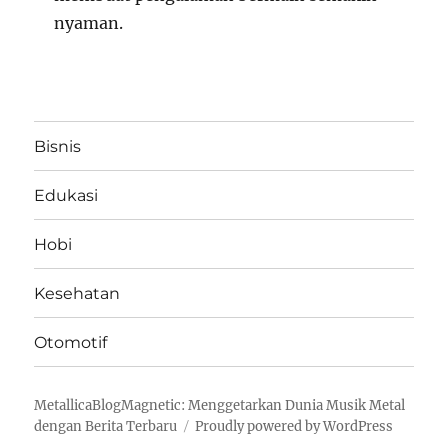
nyaman.
Bisnis
Edukasi
Hobi
Kesehatan
Otomotif
MetallicaBlogMagnetic: Menggetarkan Dunia Musik Metal
dengan Berita Terbaru
Proudly powered by WordPress