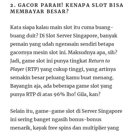
2.
GACOR PARAH! KENAPA SLOT BISA
MEMBAYAR BESAR?
Kata siapa kalau main slot itu cuma buang-
buang duit? Di Slot Server Singapore, banyak
pemain yang udah ngerasain sendiri betapa
gacornya mesin slot ini. Maksudnya apa, sih?
Jadi, game slot ini punya tingkat
Return to
Player
(RTP) yang cukup tinggi, yang artinya
semakin besar peluang kamu buat menang.
Bayangin aja, ada beberapa game slot yang
punya RTP di atas 96% lho! Gila, kan?
Selain itu, game-game slot di Server Singapore
ini sering banget ngasih bonus-bonus
menarik, kayak free spins dan multiplier yang