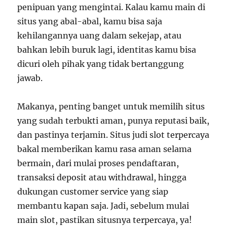
penipuan yang mengintai. Kalau kamu main di
situs yang abal-abal, kamu bisa saja
kehilangannya uang dalam sekejap, atau
bahkan lebih buruk lagi, identitas kamu bisa
dicuri oleh pihak yang tidak bertanggung
jawab.
Makanya, penting banget untuk memilih situs
yang sudah terbukti aman, punya reputasi baik,
dan pastinya terjamin. Situs judi slot terpercaya
bakal memberikan kamu rasa aman selama
bermain, dari mulai proses pendaftaran,
transaksi deposit atau withdrawal, hingga
dukungan customer service yang siap
membantu kapan saja. Jadi, sebelum mulai
main slot, pastikan situsnya terpercaya, ya!