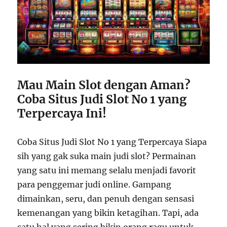
Mau Main Slot dengan Aman?
Coba Situs Judi Slot No 1 yang
Terpercaya Ini!
Coba Situs Judi Slot No 1 yang Terpercaya Siapa
sih yang gak suka main judi slot? Permainan
yang satu ini memang selalu menjadi favorit
para penggemar judi online. Gampang
dimainkan, seru, dan penuh dengan sensasi
kemenangan yang bikin ketagihan. Tapi, ada