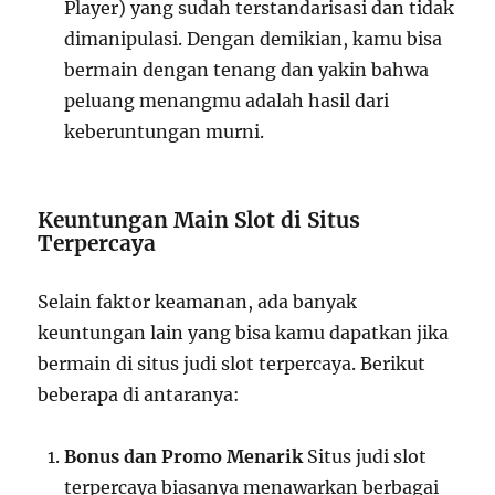
Player) yang sudah terstandarisasi dan tidak
dimanipulasi. Dengan demikian, kamu bisa
bermain dengan tenang dan yakin bahwa
peluang menangmu adalah hasil dari
keberuntungan murni.
Keuntungan Main Slot di Situs
Terpercaya
Selain faktor keamanan, ada banyak
keuntungan lain yang bisa kamu dapatkan jika
bermain di situs judi slot terpercaya. Berikut
beberapa di antaranya:
Bonus dan Promo Menarik
Situs judi slot
terpercaya biasanya menawarkan berbagai