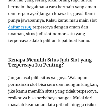
satu hal yang sering bikin orang ragu untuk
bermain: bagaimana cara bermain yang aman
dan terpercaya? Jangan khawatir, guys! Kami
punya jawabannya. Kalau kamu mau main slot
daftar crs99
terpercaya dengan aman dan
nyaman, situs judi slot nomor satu yang
terpercaya adalah pilihan tepat buat kamu.
Kenapa Memilih Situs Judi Slot yang
Terpercaya Itu Penting?
Jangan asal pilih situs ya, guys. Walaupun
permainan slot bisa seru dan menguntungkan,
jika kamu memilih situs yang tidak terpercaya,
resikonya bisa berbahaya banget. Mulai dari
masalah keamanan data pribadi hingga risiko