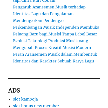
tapi Cinta Kurt Cobain
Pengaruh Aransemen Musik terhadap
Identitas Lagu dan Pengalaman
Mendengarkan Pendengar
Perkembangan Musik Independen Membuka
Peluang Baru bagi Musisi Tanpa Label Besar
Evolusi Teknologi Produksi Musik yang
Mengubah Proses Kreatif Musisi Modern
Peran Aransemen Musik dalam Membentuk
Identitas dan Karakter Sebuah Karya Lagu
ADS
slot kamboja
slot bonus new member