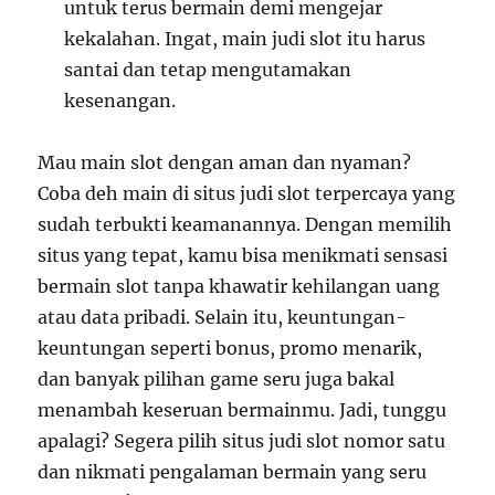
untuk terus bermain demi mengejar
kekalahan. Ingat, main judi slot itu harus
santai dan tetap mengutamakan
kesenangan.
Mau main slot dengan aman dan nyaman?
Coba deh main di situs judi slot terpercaya yang
sudah terbukti keamanannya. Dengan memilih
situs yang tepat, kamu bisa menikmati sensasi
bermain slot tanpa khawatir kehilangan uang
atau data pribadi. Selain itu, keuntungan-
keuntungan seperti bonus, promo menarik,
dan banyak pilihan game seru juga bakal
menambah keseruan bermainmu. Jadi, tunggu
apalagi? Segera pilih situs judi slot nomor satu
dan nikmati pengalaman bermain yang seru