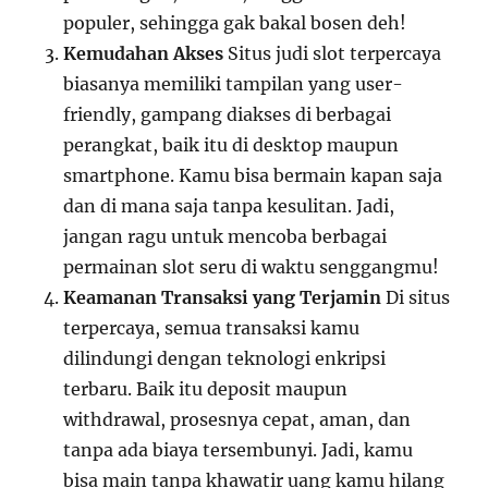
populer, sehingga gak bakal bosen deh!
Kemudahan Akses
Situs judi slot terpercaya
biasanya memiliki tampilan yang user-
friendly, gampang diakses di berbagai
perangkat, baik itu di desktop maupun
smartphone. Kamu bisa bermain kapan saja
dan di mana saja tanpa kesulitan. Jadi,
jangan ragu untuk mencoba berbagai
permainan slot seru di waktu senggangmu!
Keamanan Transaksi yang Terjamin
Di situs
terpercaya, semua transaksi kamu
dilindungi dengan teknologi enkripsi
terbaru. Baik itu deposit maupun
withdrawal, prosesnya cepat, aman, dan
tanpa ada biaya tersembunyi. Jadi, kamu
bisa main tanpa khawatir uang kamu hilang