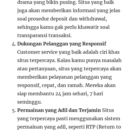
drama yang bikin pusing. Situs yang baik
juga akan memberikan informasi yang jelas
soal prosedur deposit dan withdrawal,
sehingga kamu gak perlu khawatir soal
transparansi transaksi.
Dukungan Pelanggan yang Responsif
Customer service yang baik adalah ciri khas
situs terpercaya. Kalau kamu punya masalah
atau pertanyaan, situs yang terpercaya akan
memberikan pelayanan pelanggan yang
responsif, cepat, dan ramah. Mereka akan
siap membantu 24 jam sehari, 7 hari
seminggu.
Permainan yang Adil dan Terjamin
Situs
yang terpercaya pasti menggunakan sistem
permainan yang adil, seperti RTP (Return to