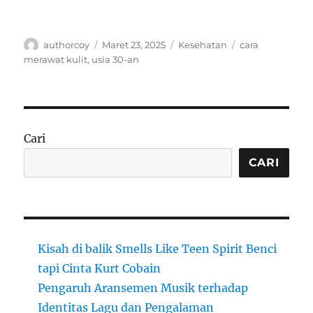
Author
Posted
Categories
Tags
authorcoy
Maret 23, 2025
Kesehatan
cara
on
merawat kulit
,
usia 30-an
Cari
CARI
Kisah di balik Smells Like Teen Spirit Benci
tapi Cinta Kurt Cobain
Pengaruh Aransemen Musik terhadap
Identitas Lagu dan Pengalaman