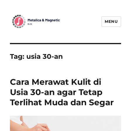
MENU
MetallicaBlogMagnetic:
Menggetarkan Dunia Musik Metal
dengan Berita Terbaru
Tag:
usia 30-an
Cara Merawat Kulit di
Usia 30-an agar Tetap
Terlihat Muda dan Segar