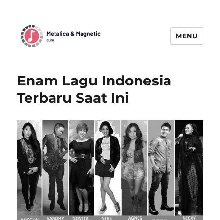
MENU
MetallicaBlogMagnetic:
Menggetarkan Dunia Musik Metal
Enam Lagu Indonesia
dengan Berita Terbaru
Terbaru Saat Ini