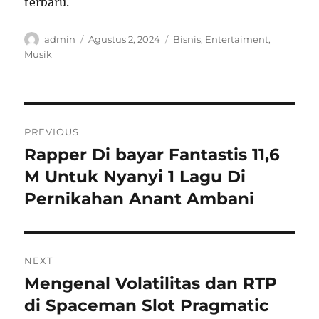
terbaru.
Author
Posted
Categories
admin
Agustus 2, 2024
Bisnis
,
Entertaiment
,
on
Musik
Navigasi
PREVIOUS
pos
Rapper Di bayar Fantastis 11,6
Previous
post:
M Untuk Nyanyi 1 Lagu Di
Pernikahan Anant Ambani
NEXT
Mengenal Volatilitas dan RTP
Next
post:
di Spaceman Slot Pragmatic