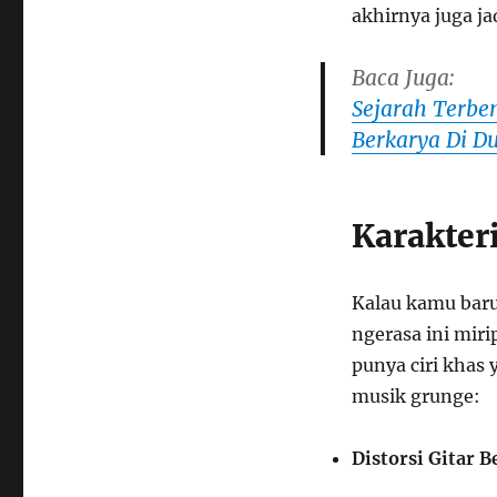
akhirnya juga j
Baca Juga:
Sejarah Terbe
Berkarya Di D
Karakter
Kalau kamu baru
ngerasa ini miri
punya ciri khas
musik grunge:
Distorsi Gitar B