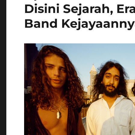
Disini Sejarah, E
Band Kejayaanny