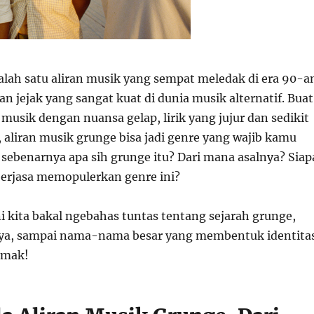
alah satu aliran musik yang sempat meledak di era 90-a
 jejak yang sangat kuat di dunia musik alternatif. Buat
usik dengan nuansa gelap, lirik yang jujur dan sedikit
aliran musik grunge bisa jadi genre yang wajib kamu
, sebenarnya apa sih grunge itu? Dari mana asalnya? Siap
berjasa memopulerkan genre ini?
ini kita bakal ngebahas tuntas tentang sejarah grunge,
ya, sampai nama-nama besar yang membentuk identita
simak!