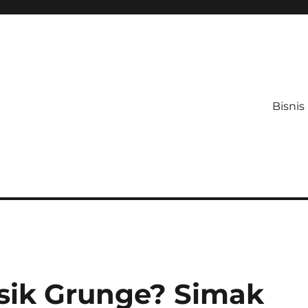
Bisnis
Menggetarkan Dunia Musik Met
usik Grunge? Simak