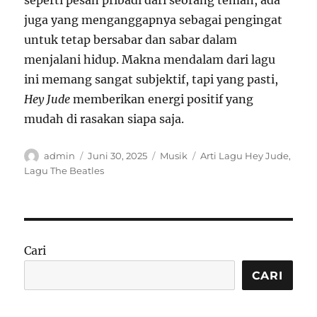
seperti pesan pribadi dari seorang teman, ada
juga yang menganggapnya sebagai pengingat
untuk tetap bersabar dan sabar dalam
menjalani hidup. Makna mendalam dari lagu
ini memang sangat subjektif, tapi yang pasti,
Hey Jude
memberikan energi positif yang
mudah di rasakan siapa saja.
Author
Posted
Categories
Tags
admin
Juni 30, 2025
Musik
Arti Lagu Hey Jude
,
on
Lagu The Beatles
Cari
CARI