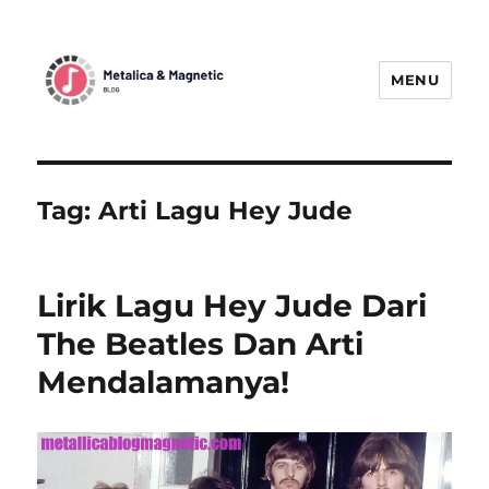
MENU
MetallicaBlogMagnetic:
Menggetarkan Dunia Musik Metal
dengan Berita Terbaru
Tag:
Arti Lagu Hey Jude
Lirik Lagu Hey Jude Dari
The Beatles Dan Arti
Mendalamanya!