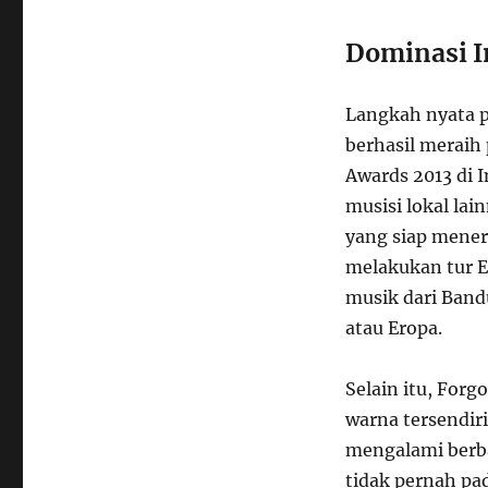
Dominasi I
Langkah nyata p
berhasil merai
Awards 2013 di I
musisi lokal la
yang siap mener
melakukan tur E
musik dari Band
atau Eropa.
Selain itu, Forg
warna tersendir
mengalami berba
tidak pernah pa