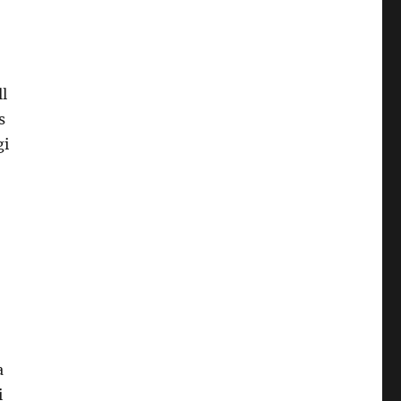
l
s
gi
a
i