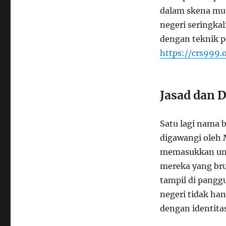
dalam skena musi
negeri seringk
dengan teknik p
https://crs999.
Jasad dan 
Satu lagi nama b
digawangi oleh 
memasukkan uns
mereka yang brut
tampil di pangg
negeri tidak ha
dengan identita