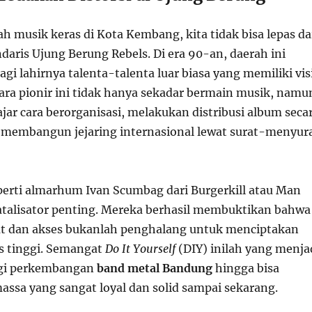
rah musik keras di Kota Kembang, kita tidak bisa lepas da
daris Ujung Berung Rebels. Di era 90-an, daerah ini
gi lahirnya talenta-talenta luar biasa yang memiliki vis
Para pionir ini tidak hanya sekadar bermain musik, namu
jar cara berorganisasi, melakukan distribusi album seca
 membangun jejaring internasional lewat surat-menyur
erti almarhum Ivan Scumbag dari Burgerkill atau Man
atalisator penting. Mereka berhasil membuktikan bahwa
at dan akses bukanlah penghalang untuk menciptakan
as tinggi. Semangat
Do It Yourself
(DIY) inilah yang menja
agi perkembangan
band metal Bandung
hingga bisa
assa yang sangat loyal dan solid sampai sekarang.