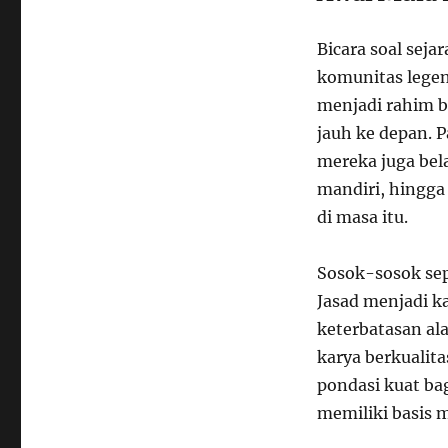
Bicara soal seja
komunitas legen
menjadi rahim ba
jauh ke depan. 
mereka juga bela
mandiri, hingga
di masa itu.
Sosok-sosok sep
Jasad menjadi k
keterbatasan al
karya berkualit
pondasi kuat b
memiliki basis m