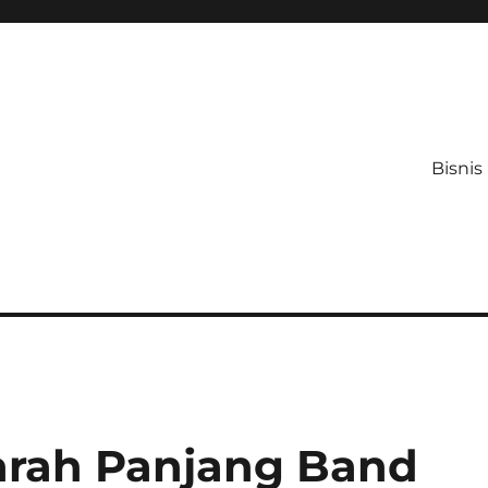
Bisnis
Menggetarkan Dunia Musik Met
jarah Panjang Band