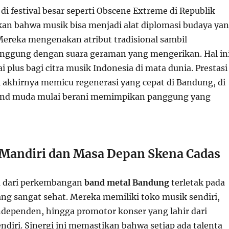
di festival besar seperti Obscene Extreme di Republik
n bahwa musik bisa menjadi alat diplomasi budaya ya
ereka mengenakan atribut tradisional sambil
nggung dengan suara geraman yang mengerikan. Hal in
 plus bagi citra musik Indonesia di mata dunia. Prestasi
i akhirnya memicu regenerasi yang cepat di Bandung, di
nd muda mulai berani memimpikan panggung yang
Mandiri dan Masa Depan Skena Cadas
 dari perkembangan
band metal Bandung
terletak pada
ng sangat sehat. Mereka memiliki toko musik sendiri,
ndependen, hingga promotor konser yang lahir dari
ndiri. Sinergi ini memastikan bahwa setiap ada talenta