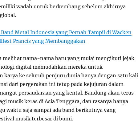
emiliki wadah untuk berkembang sebelum akhirnya
global.
l Band Metal Indonesia yang Pernah Tampil di Wacken
llfest Prancis yang Membanggakan
bisa melihat nama-nama baru yang mulai mengikuti jejak
knologi digital memudahkan mereka untuk
n karya ke seluruh penjuru dunia hanya dengan satu kali
nsi dari pergerakan ini tetap pada kejujuran dalam
mangat persaudaraan yang kental. Bandung akan terus
agi musik keras di Asia Tenggara, dan rasanya hanya
u waktu saja sampai ada band berikutnya yang
tival musik terbesar di bumi.