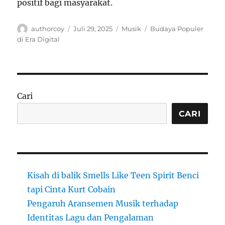
positif bagi masyarakat.
Author
Posted
Categories
Tags
authorcoy
Juli 29, 2025
Musik
Budaya Populer
on
di Era Digital
Cari
CARI
Kisah di balik Smells Like Teen Spirit Benci
tapi Cinta Kurt Cobain
Pengaruh Aransemen Musik terhadap
Identitas Lagu dan Pengalaman