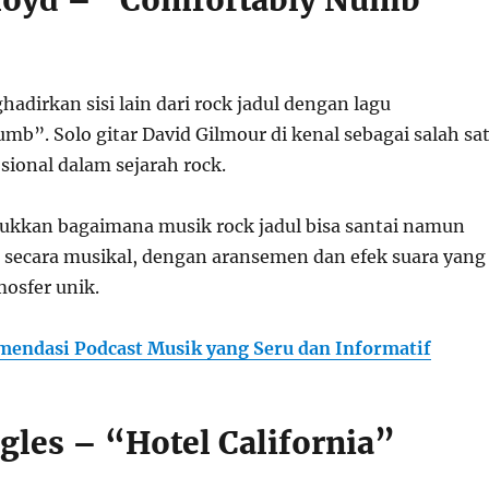
Floyd – “Comfortably Numb”
adirkan sisi lain dari rock jadul dengan lagu
mb”. Solo gitar David Gilmour di kenal sebagai salah sa
sional dalam sejarah rock.
ukkan bagaimana musik rock jadul bisa santai namun
secara musikal, dengan aransemen dan efek suara yang
sfer unik.
endasi Podcast Musik yang Seru dan Informatif
gles – “Hotel California”