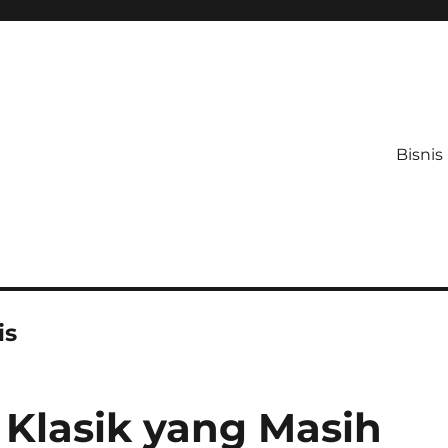
Bisnis
Menggetarkan Dunia Musik Met
is
 Klasik yang Masih