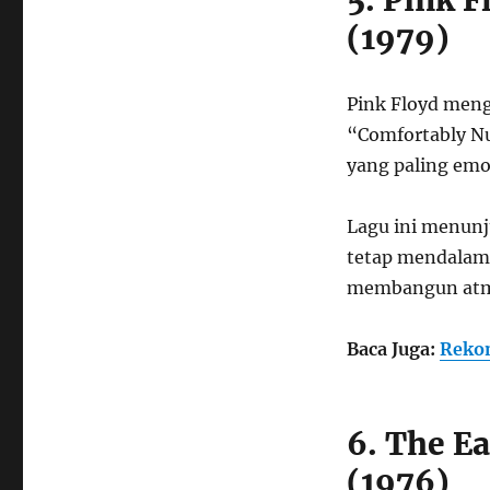
5. Pink 
(1979)
Pink Floyd mengh
“Comfortably Nu
yang paling emo
Lagu ini menunj
tetap mendalam 
membangun atmo
Baca Juga:
Rekom
6. The Ea
(1976)