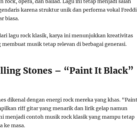
rock, opera, dan ballad. Lagu ini tetap menjadi salah
egendaris karena struktur unik dan performa vokal Freddi
r biasa.
ari lagu rock klasik, karya ini menunjukkan kreativitas
g membuat musik tetap relevan di berbagai generasi.
lling Stones – “Paint It Black”
nes dikenal dengan energi rock mereka yang khas. “Pain
ilkan riff gitar yang menarik dan lirik gelap namun
ni menjadi contoh musik rock klasik yang mampu tetap
a ke masa.