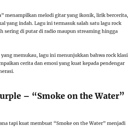
a” menampilkan melodi gitar yang ikonik, lirik bercerita
l yang indah. Lagu ini termasuk salah satu lagu rock
ih sering di putar di radio maupun streaming hingga
 yang memukau, lagu ini menunjukkan bahwa rock klas
mpaikan cerita dan emosi yang kuat kepada pendengar
nerasi.
Purple – “Smoke on the Water”
rhana tapi kuat membuat “Smoke on the Water” menjadi