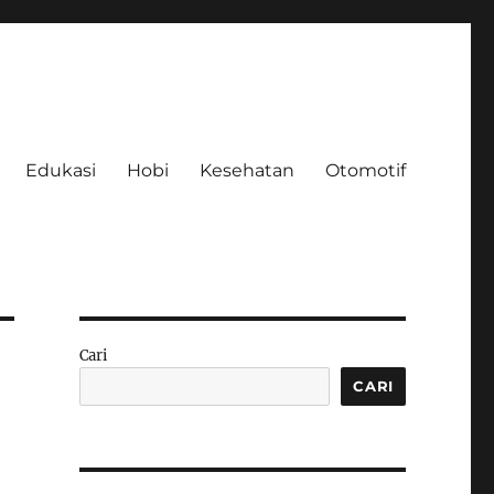
Edukasi
Hobi
Kesehatan
Otomotif
al dengan Berita Terbaru
Cari
CARI