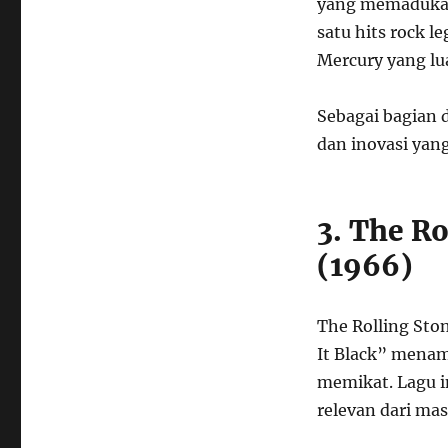
yang memadukan 
satu hits rock l
Mercury yang lua
Sebagai bagian d
dan inovasi yan
3. The Ro
(1966)
The Rolling Sto
It Black” menamp
memikat. Lagu i
relevan dari mas