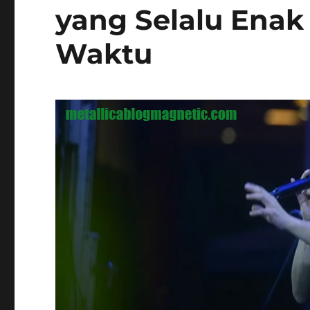
yang Selalu Enak
Waktu