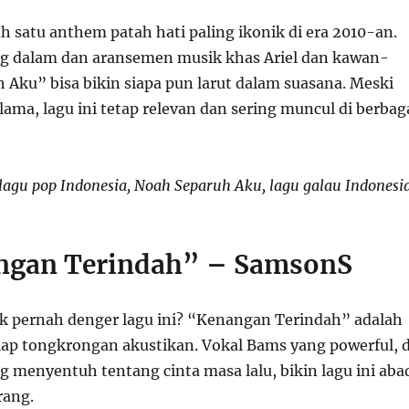
lah satu anthem patah hati paling ikonik di era 2010-an.
ng dalam dan aransemen musik khas Ariel dan kawan-
 Aku” bisa bikin siapa pun larut dalam suasana. Meski
 lama, lagu ini tetap relevan dan sering muncul di berbag
lagu pop Indonesia, Noah Separuh Aku, lagu galau Indonesi
ngan Terindah” – SamsonS
k pernah denger lagu ini? “Kenangan Terindah” adalah
tiap tongkrongan akustikan. Vokal Bams yang powerful, d
g menyentuh tentang cinta masa lalu, bikin lagu ini aba
rang.