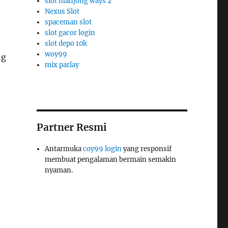
slot mahjong ways 2
Nexus Slot
spaceman slot
slot gacor login
slot depo 10k
woy99
ng
mix parlay
Partner Resmi
Antarmuka
coy99 login
yang responsif
membuat pengalaman bermain semakin
nyaman.