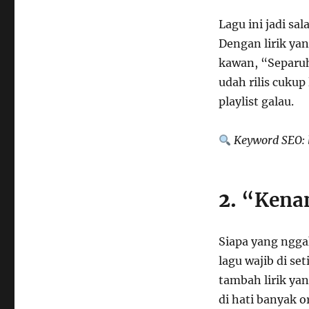
Lagu ini jadi sa
Dengan lirik ya
kawan, “Separuh
udah rilis cukup
playlist galau.
Keyword SEO: 
2.
“Kena
Siapa yang ngga
lagu wajib di se
tambah lirik yan
di hati banyak o