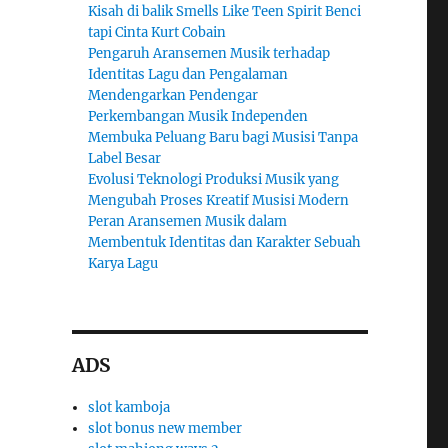
Kisah di balik Smells Like Teen Spirit Benci
tapi Cinta Kurt Cobain
Pengaruh Aransemen Musik terhadap
Identitas Lagu dan Pengalaman
Mendengarkan Pendengar
Perkembangan Musik Independen
Membuka Peluang Baru bagi Musisi Tanpa
Label Besar
Evolusi Teknologi Produksi Musik yang
Mengubah Proses Kreatif Musisi Modern
Peran Aransemen Musik dalam
Membentuk Identitas dan Karakter Sebuah
Karya Lagu
ADS
slot kamboja
slot bonus new member