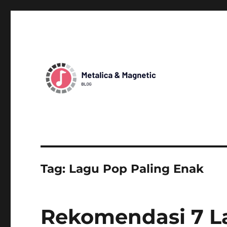
Situs Berita Tentang Musik Terpercaya
MetallicaBlogMagnetic: 
Tag:
Lagu Pop Paling Enak
Rekomendasi 7 L