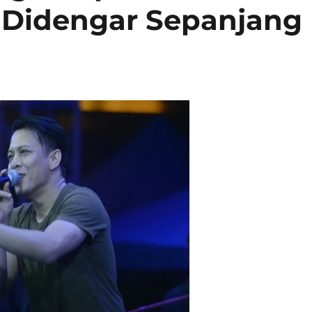
 Didengar Sepanjang