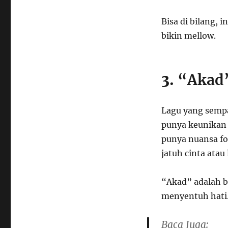
Bisa di bilang, 
bikin mellow.
3.
“Akad
Lagu yang sempa
punya keunikan 
punya nuansa fo
jatuh cinta ata
“Akad” adalah bu
menyentuh hati
Baca Juga: