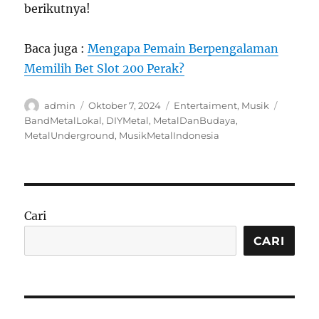
berikutnya!
Baca juga :
Mengapa Pemain Berpengalaman
Memilih Bet Slot 200 Perak?
Author
Posted
Categories
Tags
admin
Oktober 7, 2024
Entertaiment
,
Musik
on
BandMetalLokal
,
DIYMetal
,
MetalDanBudaya
,
MetalUnderground
,
MusikMetalIndonesia
Cari
CARI