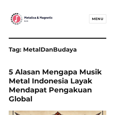
MENU
MetallicaBlogMagnetic:
Menggetarkan Dunia Musik Metal
dengan Berita Terbaru
Tag:
MetalDanBudaya
5 Alasan Mengapa Musik
Metal Indonesia Layak
Mendapat Pengakuan
Global