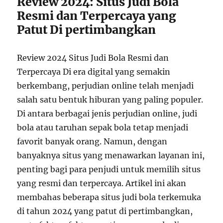
Review 2024: Situs Judi Bola
Resmi dan Terpercaya yang
Patut Di pertimbangkan
Review 2024 Situs Judi Bola Resmi dan
Terpercaya Di era digital yang semakin
berkembang, perjudian online telah menjadi
salah satu bentuk hiburan yang paling populer.
Di antara berbagai jenis perjudian online, judi
bola atau taruhan sepak bola tetap menjadi
favorit banyak orang. Namun, dengan
banyaknya situs yang menawarkan layanan ini,
penting bagi para penjudi untuk memilih situs
yang resmi dan terpercaya. Artikel ini akan
membahas beberapa situs judi bola terkemuka
di tahun 2024 yang patut di pertimbangkan,