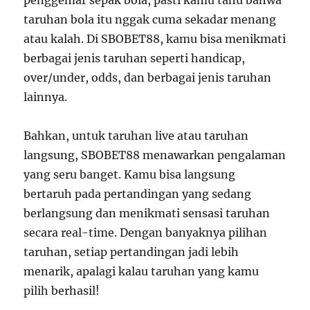
penggemar sepak bola, pasti kamu tahu bahwa
taruhan bola itu nggak cuma sekadar menang
atau kalah. Di SBOBET88, kamu bisa menikmati
berbagai jenis taruhan seperti handicap,
over/under, odds, dan berbagai jenis taruhan
lainnya.
Bahkan, untuk taruhan live atau taruhan
langsung, SBOBET88 menawarkan pengalaman
yang seru banget. Kamu bisa langsung
bertaruh pada pertandingan yang sedang
berlangsung dan menikmati sensasi taruhan
secara real-time. Dengan banyaknya pilihan
taruhan, setiap pertandingan jadi lebih
menarik, apalagi kalau taruhan yang kamu
pilih berhasil!