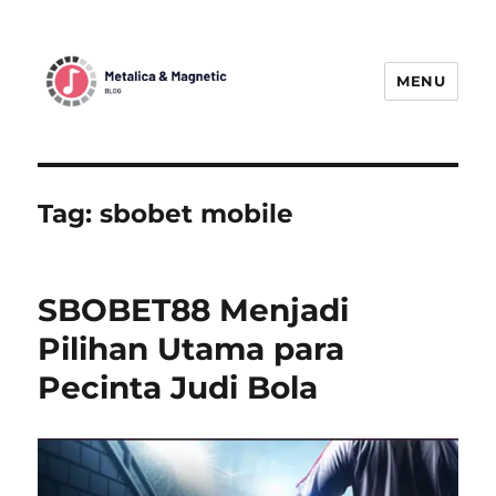
MENU
MetallicaBlogMagnetic:
Menggetarkan Dunia Musik Metal
dengan Berita Terbaru
Tag:
sbobet mobile
SBOBET88 Menjadi
Pilihan Utama para
Pecinta Judi Bola