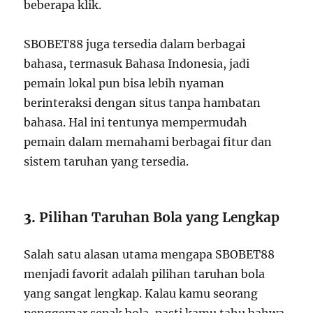
beberapa klik.
SBOBET88 juga tersedia dalam berbagai
bahasa, termasuk Bahasa Indonesia, jadi
pemain lokal pun bisa lebih nyaman
berinteraksi dengan situs tanpa hambatan
bahasa. Hal ini tentunya mempermudah
pemain dalam memahami berbagai fitur dan
sistem taruhan yang tersedia.
3.
Pilihan Taruhan Bola yang Lengkap
Salah satu alasan utama mengapa SBOBET88
menjadi favorit adalah pilihan taruhan bola
yang sangat lengkap. Kalau kamu seorang