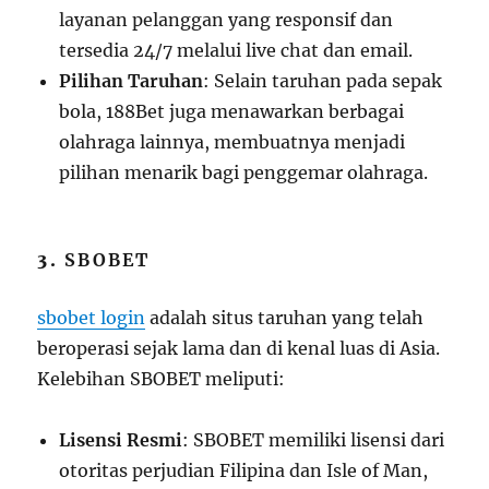
layanan pelanggan yang responsif dan
tersedia 24/7 melalui live chat dan email.
Pilihan Taruhan
: Selain taruhan pada sepak
bola, 188Bet juga menawarkan berbagai
olahraga lainnya, membuatnya menjadi
pilihan menarik bagi penggemar olahraga.
3.
SBOBET
sbobet login
adalah situs taruhan yang telah
beroperasi sejak lama dan di kenal luas di Asia.
Kelebihan SBOBET meliputi:
Lisensi Resmi
: SBOBET memiliki lisensi dari
otoritas perjudian Filipina dan Isle of Man,