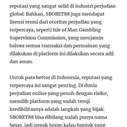
reputasi yang sangat solid di industri perjudian
global. Bahkan, SBOBET88 juga mendapat
lisensi resmi dari otoritas perjudian yang
terpercaya, seperti Isle of Man Gambling
Supervision Commission, yang menjamin
bahwa semua transaksi dan permainan yang
dilakukan di platform ini dilakukan secara adil
dan aman.
Untuk para bettor di Indonesia, reputasi yang
terpercaya ini sangat penting. Di dunia
perjudian online yang penuh dengan risiko,
memilih platform yang sudah teruji
kredibilitasnya adalah langkah yang bijak.
SBOBET88 bisa dibilang sudah punya nama
besar, jadi nggak heran kalau banyak yang