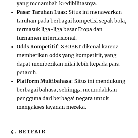
yang menambah kredibilitasnya.
Pasar Taruhan Luas
: Situs ini menawarkan
taruhan pada berbagai kompetisi sepak bola,
termasuk liga-liga besar Eropa dan
turnamen internasional.
Odds Kompetitif
: SBOBET dikenal karena
memberikan odds yang kompetitif, yang
dapat memberikan nilai lebih kepada para
petaruh.
Platform Multibahasa
: Situs ini mendukung
berbagai bahasa, sehingga memudahkan
pengguna dari berbagai negara untuk
mengakses layanan mereka.
4.
BETFAIR