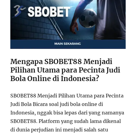
Mengapa SBOBET88 Menjadi
Pilihan Utama para Pecinta Judi
Bola Online di Indonesia?
SBOBET88 Menjadi Pilihan Utama para Pecinta
Judi Bola Bicara soal judi bola online di
Indonesia, nggak bisa lepas dari yang namanya
SBOBET88. Platform yang sudah lama dikenal
di dunia perjudian ini menjadi salah satu