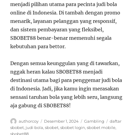
menjadi pilihan utama para pecinta judi bola
online di Indonesia. Di tambah dengan promo
menarik, layanan pelanggan yang responsif,
dan sistem pembayaran yang fleksibel,
SBOBET88 benar-benar memenuhi segala
kebutuhan para bettor.
Dengan semua keunggulan yang di tawarkan,
nggak heran kalau SBOBET88 menjadi
destinasi utama bagi para penggemar judi bola
di Indonesia. Jadi, jika kamu ingin merasakan
sensasi taruhan bola yang lebih seru, langsung
aja gabung di SBOBET88!
Author
Posted
Categories
Tags
authorcoy
Desember 1, 2024
Gambling
daftar
on
sbobet
,
judi bola
,
sbobet
,
sbobet login
,
sbobet mobile
,
sbobet88