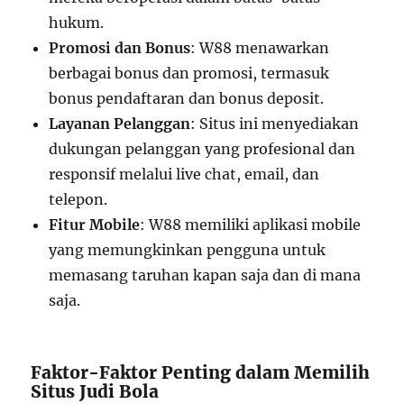
hukum.
Promosi dan Bonus
: W88 menawarkan
berbagai bonus dan promosi, termasuk
bonus pendaftaran dan bonus deposit.
Layanan Pelanggan
: Situs ini menyediakan
dukungan pelanggan yang profesional dan
responsif melalui live chat, email, dan
telepon.
Fitur Mobile
: W88 memiliki aplikasi mobile
yang memungkinkan pengguna untuk
memasang taruhan kapan saja dan di mana
saja.
Faktor-Faktor Penting dalam Memilih
Situs Judi Bola