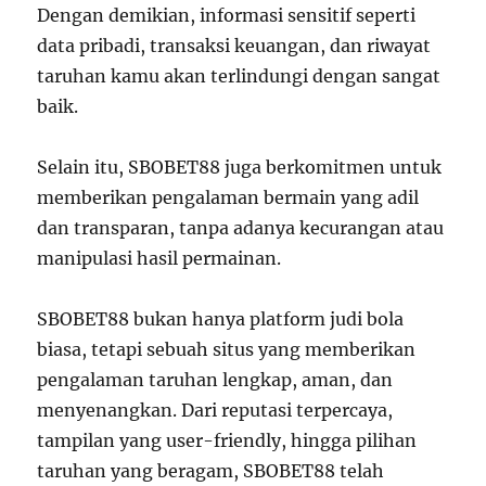
Dengan demikian, informasi sensitif seperti
data pribadi, transaksi keuangan, dan riwayat
taruhan kamu akan terlindungi dengan sangat
baik.
Selain itu, SBOBET88 juga berkomitmen untuk
memberikan pengalaman bermain yang adil
dan transparan, tanpa adanya kecurangan atau
manipulasi hasil permainan.
SBOBET88 bukan hanya platform judi bola
biasa, tetapi sebuah situs yang memberikan
pengalaman taruhan lengkap, aman, dan
menyenangkan. Dari reputasi terpercaya,
tampilan yang user-friendly, hingga pilihan
taruhan yang beragam, SBOBET88 telah