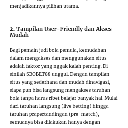
menjadikannya pilihan utama.
2.
Tampilan User-Friendly dan Akses
Mudah
Bagi pemain judi bola pemula, kemudahan
dalam mengakses dan menggunakan situs
adalah faktor yang nggak kalah penting. Di
sinilah SBOBET88 unggul. Dengan tampilan
situs yang sederhana dan mudah dinavigasi,
siapa pun bisa langsung mengakses taruhan
bola tanpa harus ribet belajar banyak hal. Mulai
dari taruhan langsung (live betting) hingga
taruhan prapertandingan (pre-match),
semuanya bisa dilakukan hanya dengan