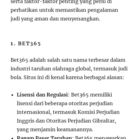
serta faktor-faktor penting yang perlu di
perhatikan untuk memastikan pengalaman
judi yang aman dan menyenangkan.
1.
BET365
Bet365 adalah salah satu nama terbesar dalam
industri taruhan olahraga global, termasuk judi
bola. Situs ini di kenal karena berbagai alasan:
Lisensi dan Regulasi
: Bet365 memiliki
lisensi dari beberapa otoritas perjudian
internasional, termasuk Komisi Perjudian
Inggris dan Otoritas Perjudian Gibraltar,
yang menjamin keamanannya.
Ragam Pasar Taruhan
: Bet365 menawarkan