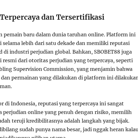
Terpercaya dan Tersertifikasi
pemain baru dalam dunia taruhan online. Platform ini
 selama lebih dari satu dekade dan memiliki reputasi
d di industri perjudian global. Bahkan, SBOBET88 juga
 resmi dari otoritas perjudian yang terpercaya, seperti
mbling Supervision Commission, yang menjamin bahwa
 dan permainan yang dilakukan di platform ini dilakuka
aman.
r di Indonesia, reputasi yang terpercaya ini sangat
ia perjudian online yang penuh dengan risiko, memilih
dah teruji kredibilitasnya adalah langkah yang bijak.
ibilang sudah punya nama besar, jadi nggak heran kala