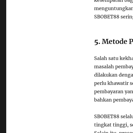
kesempatan bag
menguntungkan i
SBOBET88 sering 
5.
Metode P
Salah satu kekha
masalah pembaya
dilakukan deng
perlu khawatir 
pembayaran yang 
bahkan pembayar
SBOBET88 selalu
tingkat tinggi, 