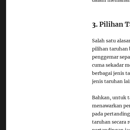
dalam memahami 
3.
Pilihan 
Salah satu alas
pilihan taruhan
penggemar sepak
cuma sekadar m
berbagai jenis t
jenis taruhan la
Bahkan, untuk t
menawarkan pen
pada pertanding
taruhan secara 