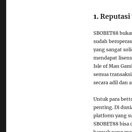
1.
Reputasi 
SBOBET88 bukan 
sudah beroperasi
yang sangat soli
mendapat lisensi
Isle of Man Ga
semua transaksi
secara adil dan 
Untuk para betto
penting. Di dun
platform yang su
SBOBET88 bisa d