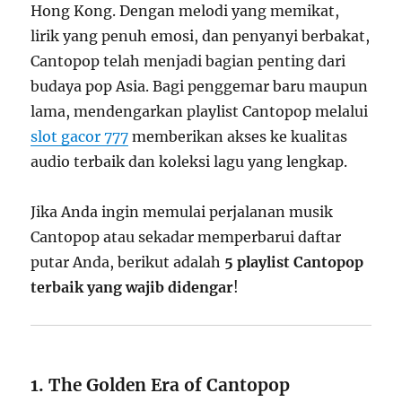
Hong Kong. Dengan melodi yang memikat,
lirik yang penuh emosi, dan penyanyi berbakat,
Cantopop telah menjadi bagian penting dari
budaya pop Asia. Bagi penggemar baru maupun
lama, mendengarkan playlist Cantopop melalui
slot gacor 777
memberikan akses ke kualitas
audio terbaik dan koleksi lagu yang lengkap.
Jika Anda ingin memulai perjalanan musik
Cantopop atau sekadar memperbarui daftar
putar Anda, berikut adalah
5 playlist Cantopop
terbaik yang wajib didengar
!
1. The Golden Era of Cantopop