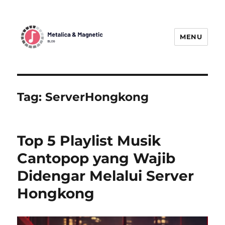
MENU
MetallicaBlogMagnetic:
Menggetarkan Dunia Musik Metal
dengan Berita Terbaru
Tag:
ServerHongkong
Top 5 Playlist Musik
Cantopop yang Wajib
Didengar Melalui Server
Hongkong