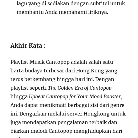
lagu yang di sediakan dengan subtitel untuk
membantu Anda memahami liriknya.
Akhir Kata :
Playlist Musik Cantopop adalah salah satu
harta budaya terbesar dari Hong Kong yang
terus berkembang hingga hari ini. Dengan
playlist seperti
The Golden Era of Cantopop
hingga
Upbeat Cantopop for Your Mood Booster
,
Anda dapat menikmati berbagai sisi dari genre
ini. Dengarkan melalui server Hongkong untuk
juga mendapatkan pengalaman terbaik dan
biarkan melodi Cantopop menghidupkan hari