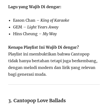
Lagu yang Wajib Di dengar:
Eason Chan –
King of Karaoke
GEM –
Light Years Away
Hins Cheung –
My Way
Kenapa Playlist Ini Wajib Di dengar?
Playlist ini membuktikan bahwa Cantopop
tidak hanya bertahan tetapi juga berkembang,
dengan melodi modern dan lirik yang relevan
bagi generasi muda.
3. Cantopop Love Ballads