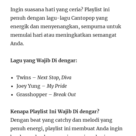
Ingin suasana hati yang ceria? Playlist ini
penuh dengan lagu-lagu Cantopop yang
energik dan menyenangkan, sempurna untuk
memulai hari atau meningkatkan semangat
Anda.
Lagu yang Wajib Di dengar:
Twins –
Next Stop, Diva
Joey Yung –
My Pride
Grasshopper –
Break Out
Kenapa Playlist Ini Wajib Di dengar?
Dengan beat yang catchy dan melodi yang
penuh energi, playlist ini membuat Anda ingin