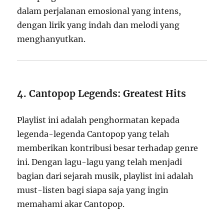
dalam perjalanan emosional yang intens,
dengan lirik yang indah dan melodi yang
menghanyutkan.
4. Cantopop Legends: Greatest Hits
Playlist ini adalah penghormatan kepada
legenda-legenda Cantopop yang telah
memberikan kontribusi besar terhadap genre
ini. Dengan lagu-lagu yang telah menjadi
bagian dari sejarah musik, playlist ini adalah
must-listen bagi siapa saja yang ingin
memahami akar Cantopop.