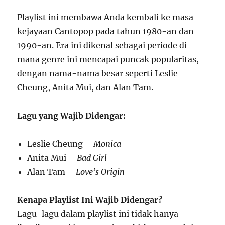
Playlist ini membawa Anda kembali ke masa
kejayaan Cantopop pada tahun 1980-an dan
1990-an. Era ini dikenal sebagai periode di
mana genre ini mencapai puncak popularitas,
dengan nama-nama besar seperti Leslie
Cheung, Anita Mui, dan Alan Tam.
Lagu yang Wajib Didengar:
Leslie Cheung –
Monica
Anita Mui –
Bad Girl
Alan Tam –
Love’s Origin
Kenapa Playlist Ini Wajib Didengar?
Lagu-lagu dalam playlist ini tidak hanya