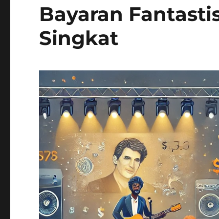
Bayaran Fantasti
Singkat