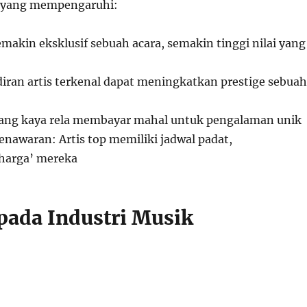
r yang mempengaruhi:
emakin eksklusif sebuah acara, semakin tinggi nilai yang
iran artis terkenal dapat meningkatkan prestige sebuah
ang kaya rela membayar mahal untuk pengalaman unik
enawaran: Artis top memiliki jadwal padat,
harga’ mereka
ada Industri Musik