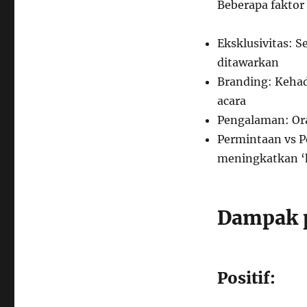
Beberapa fakto
Eksklusivitas: S
ditawarkan
Branding: Kehad
acara
Pengalaman: Or
Permintaan vs P
meningkatkan ‘
Dampak p
Positif: