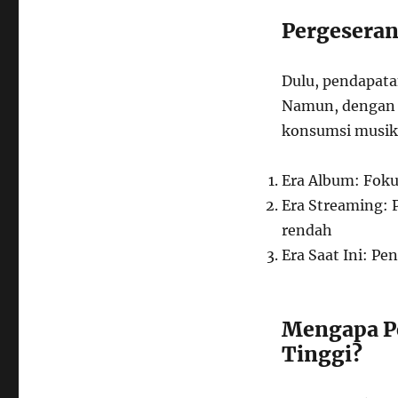
Pergesera
Dulu, pendapatan
Namun, dengan 
konsumsi musik,
Era Album: Fokus
Era Streaming: 
rendah
Era Saat Ini: P
Mengapa Pe
Tinggi?