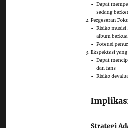
Dapat memper
sedang berk
Pergeseran Foku
Risiko musisi
album berkual
Potensi penur
Ekspektasi yang 
Dapat mencipt
dan fans
Risiko devalu
Implikas
Strategi Ad