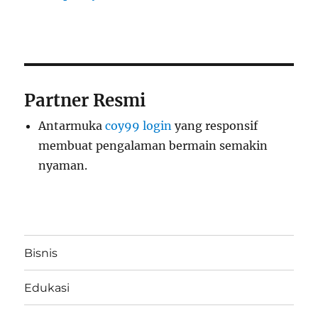
Partner Resmi
Antarmuka
coy99 login
yang responsif
membuat pengalaman bermain semakin
nyaman.
Bisnis
Edukasi