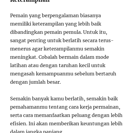
Pemain yang berpengalaman biasanya
memiliki keterampilan yang lebih baik
dibandingkan pemain pemula. Untuk itu,
sangat penting untuk berlatih secara terus-
menerus agar keterampilanmu semakin
meningkat. Cobalah bermain dalam mode
latihan atau dengan taruhan kecil untuk
mengasah kemampuanmu sebelum bertaruh
dengan jumlah besar.
Semakin banyak kamu berlatih, semakin baik
pemahamanmu tentang cara kerja permainan,
serta cara memanfaatkan peluang dengan lebih
efisien. Ini akan memberikan keuntungan lebih
dalam jangka panjang.