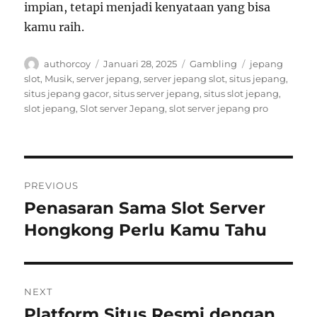
impian, tetapi menjadi kenyataan yang bisa
kamu raih.
Author
Posted
Categories
Tags
authorcoy
Januari 28, 2025
Gambling
jepang
on
slot
,
Musik
,
server jepang
,
server jepang slot
,
situs jepang
,
situs jepang gacor
,
situs server jepang
,
situs slot jepang
,
slot jepang
,
Slot server Jepang
,
slot server jepang pro
Navigasi
PREVIOUS
pos
Penasaran Sama Slot Server
Previous
post:
Hongkong Perlu Kamu Tahu
NEXT
Platform Situs Resmi dengan
Next