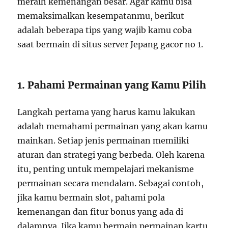
meraih kemenangan besar. Agar kamu bisa
memaksimalkan kesempatanmu, berikut
adalah beberapa tips yang wajib kamu coba
saat bermain di situs server Jepang gacor no 1.
1. Pahami Permainan yang Kamu Pilih
Langkah pertama yang harus kamu lakukan
adalah memahami permainan yang akan kamu
mainkan. Setiap jenis permainan memiliki
aturan dan strategi yang berbeda. Oleh karena
itu, penting untuk mempelajari mekanisme
permainan secara mendalam. Sebagai contoh,
jika kamu bermain slot, pahami pola
kemenangan dan fitur bonus yang ada di
dalamnya. Jika kamu bermain permainan kartu