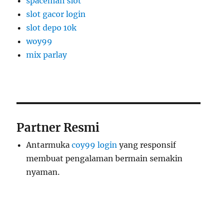
spaceman slot
slot gacor login
slot depo 10k
woy99
mix parlay
Partner Resmi
Antarmuka
coy99 login
yang responsif
membuat pengalaman bermain semakin
nyaman.