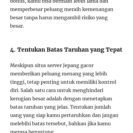
bonus, kamu bisa bermain lebih lama dan
memperbesar peluang meraih kemenangan
besar tanpa harus mengambil risiko yang
besar.
4. Tentukan Batas Taruhan yang Tepat
Meskipun situs server Jepang gacor
memberikan peluang menang yang lebih
tinggi, tetap penting untuk memiliki kontrol
diri. Salah satu cara untuk menghindari
kerugian besar adalah dengan menetapkan
batas taruhan yang jelas. Tentukan jumlah
uang yang siap kamu pertaruhkan dan jangan
melebihi batas tersebut, bahkan jika kamu
merasa beruntung.