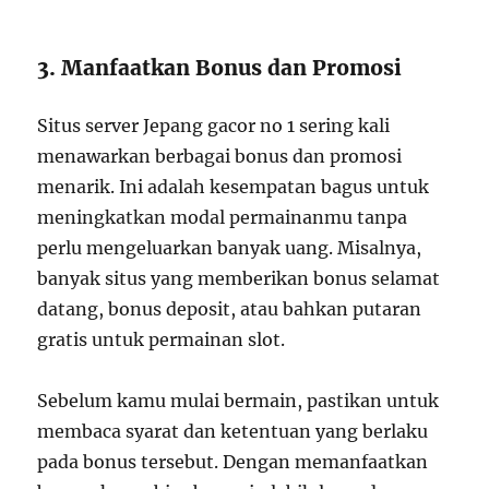
3. Manfaatkan Bonus dan Promosi
Situs server Jepang gacor no 1 sering kali
menawarkan berbagai bonus dan promosi
menarik. Ini adalah kesempatan bagus untuk
meningkatkan modal permainanmu tanpa
perlu mengeluarkan banyak uang. Misalnya,
banyak situs yang memberikan bonus selamat
datang, bonus deposit, atau bahkan putaran
gratis untuk permainan slot.
Sebelum kamu mulai bermain, pastikan untuk
membaca syarat dan ketentuan yang berlaku
pada bonus tersebut. Dengan memanfaatkan