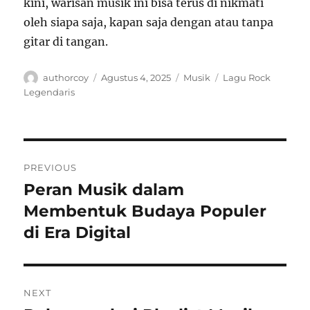
kini, warisan musik ini bisa terus di nikmati
oleh siapa saja, kapan saja dengan atau tanpa
gitar di tangan.
Author
Posted
Categories
Tags
authorcoy
Agustus 4, 2025
Musik
Lagu Rock
on
Legendaris
Navigasi
PREVIOUS
pos
Peran Musik dalam
Previous
post:
Membentuk Budaya Populer
di Era Digital
NEXT