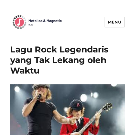
MENU
MetallicaBlogMagnetic:
Menggetarkan Dunia Musik Metal
Lagu Rock Legendaris
dengan Berita Terbaru
yang Tak Lekang oleh
Waktu