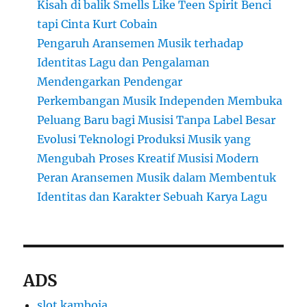
Kisah di balik Smells Like Teen Spirit Benci
tapi Cinta Kurt Cobain
Pengaruh Aransemen Musik terhadap
Identitas Lagu dan Pengalaman
Mendengarkan Pendengar
Perkembangan Musik Independen Membuka
Peluang Baru bagi Musisi Tanpa Label Besar
Evolusi Teknologi Produksi Musik yang
Mengubah Proses Kreatif Musisi Modern
Peran Aransemen Musik dalam Membentuk
Identitas dan Karakter Sebuah Karya Lagu
ADS
slot kamboja