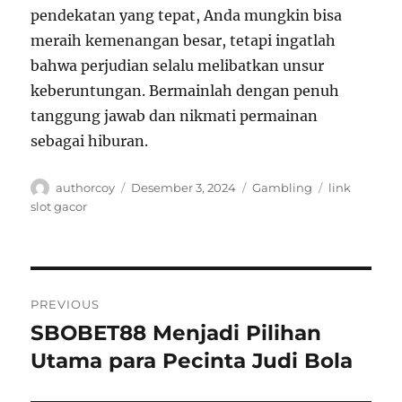
pendekatan yang tepat, Anda mungkin bisa
meraih kemenangan besar, tetapi ingatlah
bahwa perjudian selalu melibatkan unsur
keberuntungan. Bermainlah dengan penuh
tanggung jawab dan nikmati permainan
sebagai hiburan.
Author
Posted
Categories
Tags
authorcoy
Desember 3, 2024
Gambling
link
on
slot gacor
Navigasi
PREVIOUS
pos
SBOBET88 Menjadi Pilihan
Previous
post:
Utama para Pecinta Judi Bola