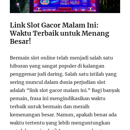
Link Slot Gacor Malam Ini:
Waktu Terbaik untuk Menang
Besar!
Bermain slot online telah menjadi salah satu
hiburan yang sangat populer di kalangan
penggemar judi daring. Salah satu istilah yang
sering muncul dalam dunia perjudian slot
adalah “link slot gacor malam ini.” Bagi banyak
pemain, frasa ini mengindikasikan waktu
terbaik untuk bermain dan meraih
kemenangan besar. Namun, apakah benar ada
waktu tertentu yang lebih menguntungkan