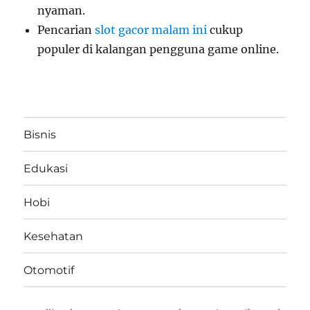
nyaman.
Pencarian
slot gacor malam ini
cukup
populer di kalangan pengguna game online.
Bisnis
Edukasi
Hobi
Kesehatan
Otomotif