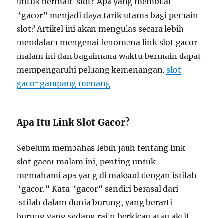
untuk bermain slot? Apa yang membuat
“gacor” menjadi daya tarik utama bagi pemain
slot? Artikel ini akan mengulas secara lebih
mendalam mengenai fenomena link slot gacor
malam ini dan bagaimana waktu bermain dapat
mempengaruhi peluang kemenangan.
slot
gacor gampang menang
Apa Itu Link Slot Gacor?
Sebelum membahas lebih jauh tentang link
slot gacor malam ini, penting untuk
memahami apa yang di maksud dengan istilah
“gacor.” Kata “gacor” sendiri berasal dari
istilah dalam dunia burung, yang berarti
burung yang sedang rajin berkicau atau aktif.