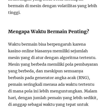
bermain di mesin dengan volatilitas yang lebih
tinggi.
Mengapa Waktu Bermain Penting?
Waktu bermain bisa berpengaruh karena
kasino online biasanya memiliki sejumlah
mesin yang di atur dengan algoritma tertentu.
Mesin yang berbeda memiliki pola pembayaran
yang berbeda, dan meskipun semuanya
berbasis pada generator angka acak (RNG),
pemain seringkali merasa ada waktu tertentu
di mana pola ini lebih menguntungkan. Malam
hari, dengan jumlah pemain yang lebih sedikit,
di anggap sebagai waktu yang tepat untuk