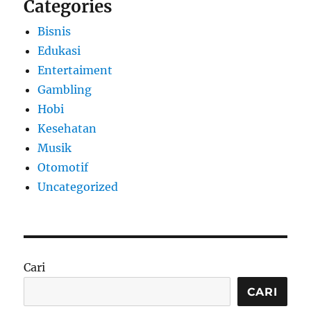
Categories
Bisnis
Edukasi
Entertaiment
Gambling
Hobi
Kesehatan
Musik
Otomotif
Uncategorized
Cari
CARI