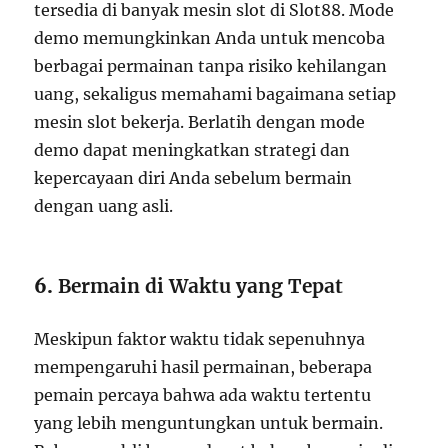
tersedia di banyak mesin slot di Slot88. Mode
demo memungkinkan Anda untuk mencoba
berbagai permainan tanpa risiko kehilangan
uang, sekaligus memahami bagaimana setiap
mesin slot bekerja. Berlatih dengan mode
demo dapat meningkatkan strategi dan
kepercayaan diri Anda sebelum bermain
dengan uang asli.
6.
Bermain di Waktu yang Tepat
Meskipun faktor waktu tidak sepenuhnya
mempengaruhi hasil permainan, beberapa
pemain percaya bahwa ada waktu tertentu
yang lebih menguntungkan untuk bermain.