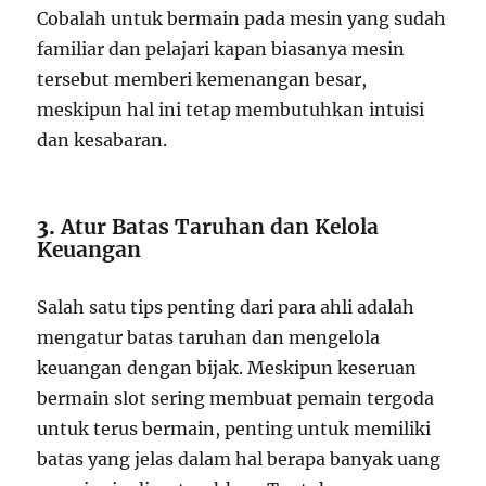
Cobalah untuk bermain pada mesin yang sudah
familiar dan pelajari kapan biasanya mesin
tersebut memberi kemenangan besar,
meskipun hal ini tetap membutuhkan intuisi
dan kesabaran.
3.
Atur Batas Taruhan dan Kelola
Keuangan
Salah satu tips penting dari para ahli adalah
mengatur batas taruhan dan mengelola
keuangan dengan bijak. Meskipun keseruan
bermain slot sering membuat pemain tergoda
untuk terus bermain, penting untuk memiliki
batas yang jelas dalam hal berapa banyak uang