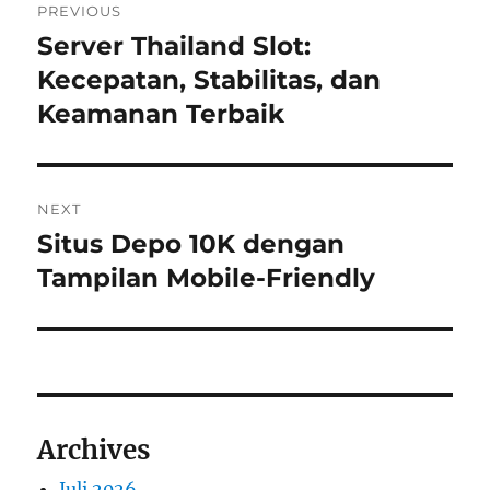
PREVIOUS
pos
Server Thailand Slot:
Previous
post:
Kecepatan, Stabilitas, dan
Keamanan Terbaik
NEXT
Situs Depo 10K dengan
Next
post:
Tampilan Mobile-Friendly
Archives
Juli 2026