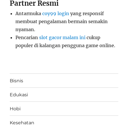
Partner Resmi
Antarmuka
coy99 login
yang responsif
membuat pengalaman bermain semakin
nyaman.
Pencarian
slot gacor malam ini
cukup
populer di kalangan pengguna game online.
Bisnis
Edukasi
Hobi
Kesehatan