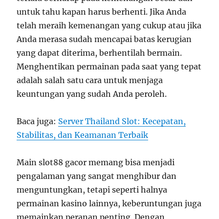
untuk tahu kapan harus berhenti. Jika Anda
telah meraih kemenangan yang cukup atau jika
Anda merasa sudah mencapai batas kerugian
yang dapat diterima, berhentilah bermain.
Menghentikan permainan pada saat yang tepat
adalah salah satu cara untuk menjaga
keuntungan yang sudah Anda peroleh.
Baca juga:
Server Thailand Slot: Kecepatan,
Stabilitas, dan Keamanan Terbaik
Main slot88 gacor memang bisa menjadi
pengalaman yang sangat menghibur dan
menguntungkan, tetapi seperti halnya
permainan kasino lainnya, keberuntungan juga
memainkan peranan penting. Dengan