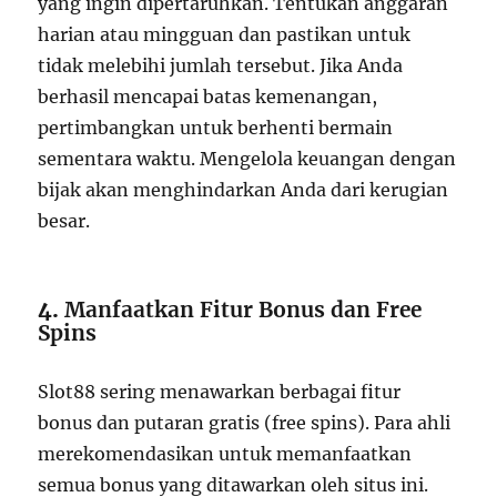
yang ingin dipertaruhkan. Tentukan anggaran
harian atau mingguan dan pastikan untuk
tidak melebihi jumlah tersebut. Jika Anda
berhasil mencapai batas kemenangan,
pertimbangkan untuk berhenti bermain
sementara waktu. Mengelola keuangan dengan
bijak akan menghindarkan Anda dari kerugian
besar.
4.
Manfaatkan Fitur Bonus dan Free
Spins
Slot88 sering menawarkan berbagai fitur
bonus dan putaran gratis (free spins). Para ahli
merekomendasikan untuk memanfaatkan
semua bonus yang ditawarkan oleh situs ini.