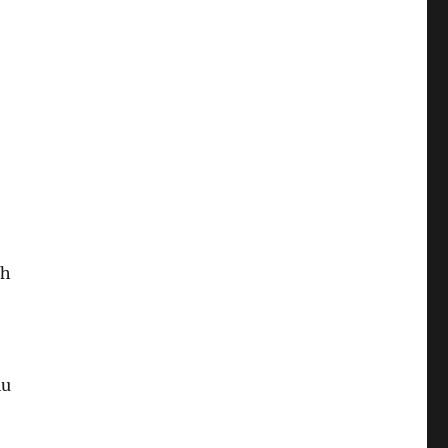
ih
lu