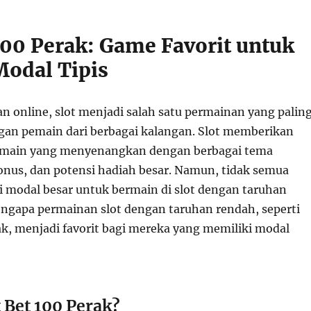
 100 Perak: Game Favorit untuk
odal Tipis
an online, slot menjadi salah satu permainan yang palin
ngan pemain dari berbagai kalangan. Slot memberikan
main yang menyenangkan dengan berbagai tema
bonus, dan potensi hadiah besar. Namun, tidak semua
 modal besar untuk bermain di slot dengan taruhan
mengapa permainan slot dengan taruhan rendah, seperti
ak, menjadi favorit bagi mereka yang memiliki modal
t Bet 100 Perak?