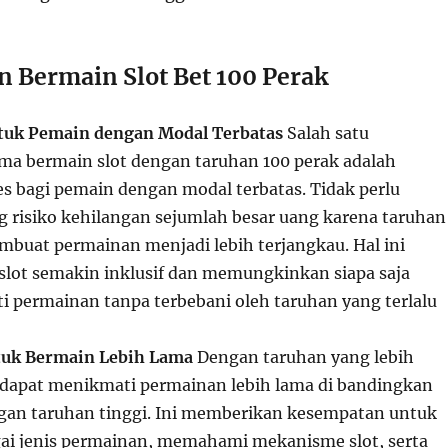
 Bermain Slot Bet 100 Perak
ntuk Pemain dengan Modal Terbatas
Salah satu
a bermain slot dengan taruhan 100 perak adalah
 bagi pemain dengan modal terbatas. Tidak perlu
g risiko kehilangan sejumlah besar uang karena taruhan
buat permainan menjadi lebih terjangkau. Hal ini
ot semakin inklusif dan memungkinkan siapa saja
 permainan tanpa terbebani oleh taruhan yang terlalu
uk Bermain Lebih Lama
Dengan taruhan yang lebih
dapat menikmati permainan lebih lama di bandingkan
gan taruhan tinggi. Ini memberikan kesempatan untuk
i jenis permainan, memahami mekanisme slot, serta