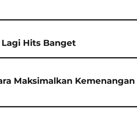
 Lagi Hits Banget
 Cara Maksimalkan Kemenangan