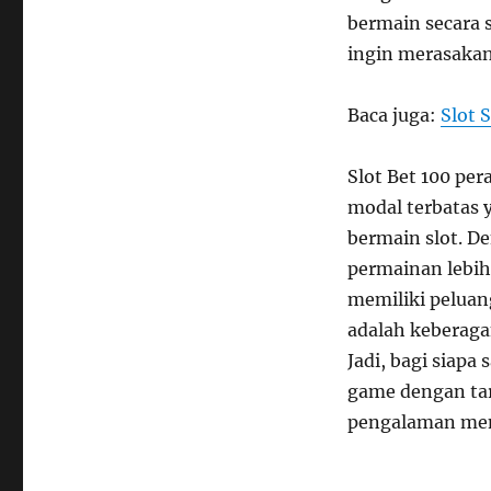
bermain secara 
ingin merasaka
Baca juga:
Slot 
Slot Bet 100 per
modal terbatas 
bermain slot. D
permainan lebih
memiliki pelua
adalah keberaga
Jadi, bagi siapa
game dengan tar
pengalaman men