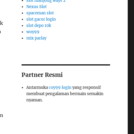
slot mahjong ways 2
Nexus Slot
spaceman slot
slot gacor login
ak
slot depo 10k
a
woy99
mix parlay
Partner Resmi
Antarmuka
coy99 login
yang responsif
membuat pengalaman bermain semakin
nyaman.
an