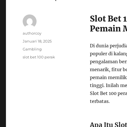
Slot Bet
Pemain M
Author
authorcoy
Posted
Januari 18, 2025
Di dunia perjudi
on
Categories
Gambling
populer di kala
Tags
slot bet 100 perak
pengalaman ber
menarik, fitur 
pemain memiliki
tinggi. Inilah 
Slot Bet 100 per
terbatas.
Apa Itu Slo