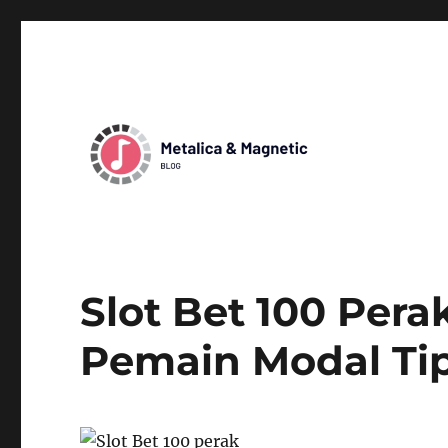
Situs Berita Tentang Musik Terpercaya
MetallicaBlogMagnetic: 
Slot Bet 100 Pera
Pemain Modal Tip