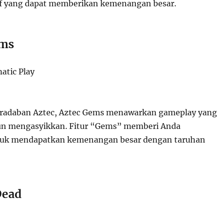
if yang dapat memberikan kemenangan besar.
ems
atic Play
radaban Aztec, Aztec Gems menawarkan gameplay yang
n mengasyikkan. Fitur “Gems” memberi Anda
uk mendapatkan kemenangan besar dengan taruhan
Dead