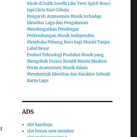
Kisah di balik Smells Like Teen Spirit Benci
tapi Cinta Kurt Cobain
Pengaruh Aransemen Musik terhadap
Identitas Lagu dan Pengalaman
Mendengarkan Pendengar
Perkembangan Musik Independen
Membuka Peluang Baru bagi Musisi Tanpa
Label Besar
Evolusi Teknologi Produksi Musik yang
Mengubah Proses Kreatif Musisi Modern
Peran Aransemen Musik dalam
Membentuk Identitas dan Karakter Sebuah
Karya Lagu
ADS
slot kamboja
it
slot bonus new member