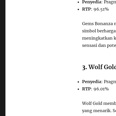
Penyedia
: Pragm
RTP
: 96.51%
Gems Bonanza m
simbol berharga
meningkatkan k
sensasi dan pot
3.
Wolf Gol
Penyedia
: Pragm
RTP
: 96.01%
Wolf Gold memb
yang menarik. S