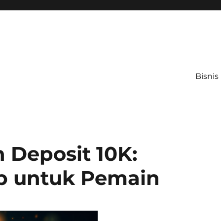
Bisnis
Menggetarkan Dunia Musik Met
 Deposit 10K:
p untuk Pemain