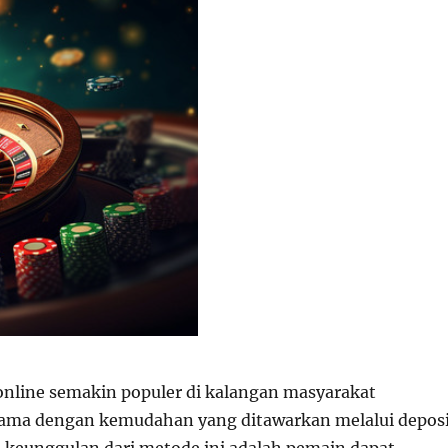
online semakin populer di kalangan masyarakat
tama dengan kemudahan yang ditawarkan melalui depos