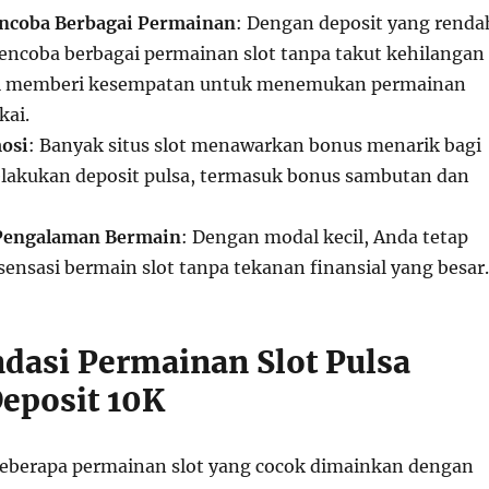
ncoba Berbagai Permainan
: Dengan deposit yang renda
ncoba berbagai permainan slot tanpa takut kehilangan
ni memberi kesempatan untuk menemukan permainan
kai.
osi
: Banyak situs slot menawarkan bonus menarik bagi
lakukan deposit pulsa, termasuk bonus sambutan dan
Pengalaman Bermain
: Dengan modal kecil, Anda tetap
ensasi bermain slot tanpa tekanan finansial yang besar.
asi Permainan Slot Pulsa
eposit 10K
beberapa permainan slot yang cocok dimainkan dengan