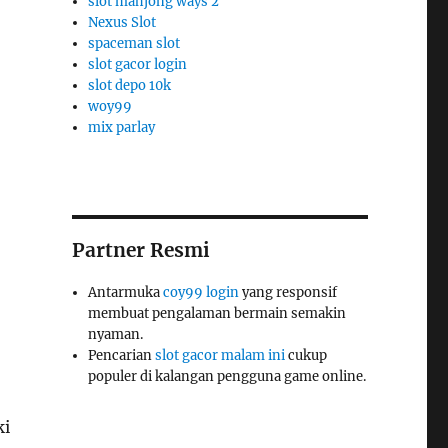
slot mahjong ways 2
Nexus Slot
spaceman slot
slot gacor login
slot depo 10k
woy99
mix parlay
Partner Resmi
Antarmuka
coy99 login
yang responsif
membuat pengalaman bermain semakin
nyaman.
Pencarian
slot gacor malam ini
cukup
populer di kalangan pengguna game online.
ki