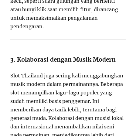
kecil, seperti suara gulungan yang berhenti
atau bunyi klik saat memilih fitur, dirancang
untuk memaksimalkan pengalaman
pendengaran.
3.
Kolaborasi dengan Musik Modern
Slot Thailand juga sering kali menggabungkan
musik modern dalam permainannya. Beberapa
slot menampilkan lagu-lagu populer yang
sudah memiliki basis penggemar. Ini
memberikan daya tarik lebih, terutama bagi
generasi muda. Kolaborasi dengan musisi lokal
dan internasional menambahkan nilai seni
pada permainan, menjadikannya lebih dari