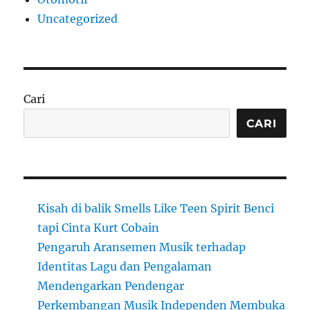
Uncategorized
Cari
CARI
Kisah di balik Smells Like Teen Spirit Benci
tapi Cinta Kurt Cobain
Pengaruh Aransemen Musik terhadap
Identitas Lagu dan Pengalaman
Mendengarkan Pendengar
Perkembangan Musik Independen Membuka