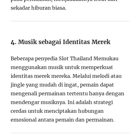
sekadar hiburan biasa.
4.
Musik sebagai Identitas Merek
Beberapa penyedia Slot Thailand Memukau
menggunakan musik untuk memperkuat
identitas merek mereka. Melalui melodi atau
jingle yang mudah di ingat, pemain dapat
mengenali permainan tertentu hanya dengan
mendengar musiknya. Ini adalah strategi
cerdas untuk menciptakan hubungan
emosional antara pemain dan permainan.