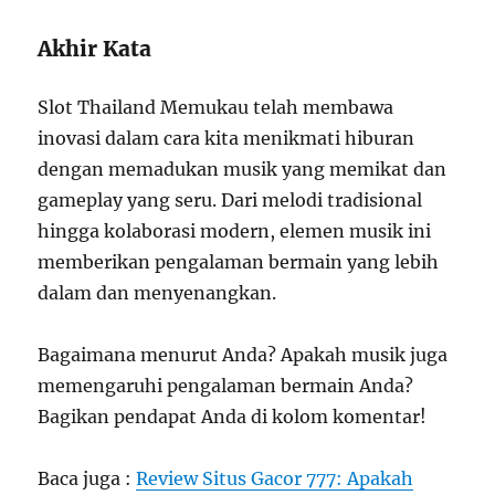
Akhir Kata
Slot Thailand Memukau telah membawa
inovasi dalam cara kita menikmati hiburan
dengan memadukan musik yang memikat dan
gameplay yang seru. Dari melodi tradisional
hingga kolaborasi modern, elemen musik ini
memberikan pengalaman bermain yang lebih
dalam dan menyenangkan.
Bagaimana menurut Anda? Apakah musik juga
memengaruhi pengalaman bermain Anda?
Bagikan pendapat Anda di kolom komentar!
Baca juga :
Review Situs Gacor 777: Apakah