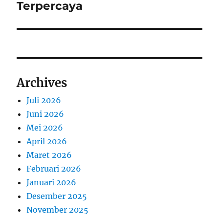
post:
Terpercaya
Archives
Juli 2026
Juni 2026
Mei 2026
April 2026
Maret 2026
Februari 2026
Januari 2026
Desember 2025
November 2025