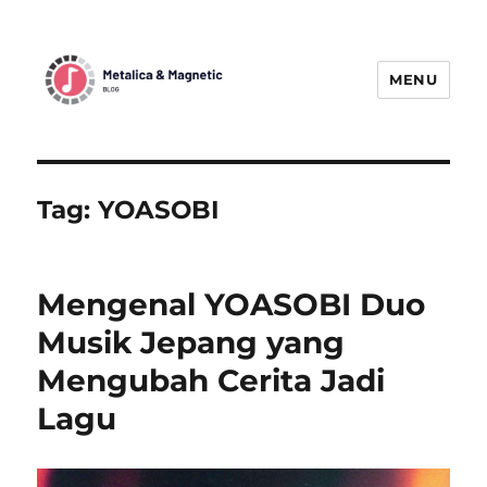
MENU
MetallicaBlogMagnetic:
Menggetarkan Dunia Musik Metal
dengan Berita Terbaru
Tag:
YOASOBI
Mengenal YOASOBI Duo
Musik Jepang yang
Mengubah Cerita Jadi
Lagu