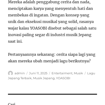
Mereka adalah penggabung cerita dan nada,
menciptakan karya yang menyentuh hati dan
membekas di ingatan. Dengan konsep yang
unik dan eksekusi musikal yang solid, rasanya
wajar kalau YOASOBI disebut sebagai salah satu
inovasi paling segar di industri musik Jepang
saat ini.
Pertanyaannya sekarang: cerita siapa lagi yang
akan mereka ubah menjadi lagu berikutnya?
Author
Posted
Categories
Tags
admin
Juni 11, 2025
Entertaiment
,
Musik
Lagu
on
Jepang Terbaik
,
Musik Jepang
,
YOASOBI
Cari