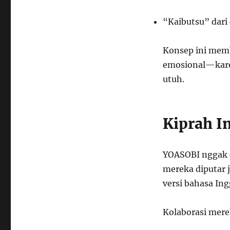
“Kaibutsu” dari
Konsep ini memb
emosional—karen
utuh.
Kiprah I
YOASOBI nggak c
mereka diputar j
versi bahasa Ing
Kolaborasi mere