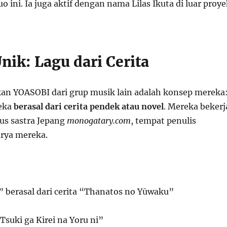
uo ini. Ia juga aktif dengan nama Lilas Ikuta di luar proy
nik: Lagu dari Cerita
n YOASOBI dari grup musik lain adalah konsep mereka
eka
berasal dari cerita pendek atau novel
. Mereka bekerj
us sastra Jepang
monogatary.com
, tempat penulis
rya mereka.
” berasal dari cerita “Thanatos no Yūwaku”
Tsuki ga Kirei na Yoru ni”