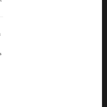
t
a
s