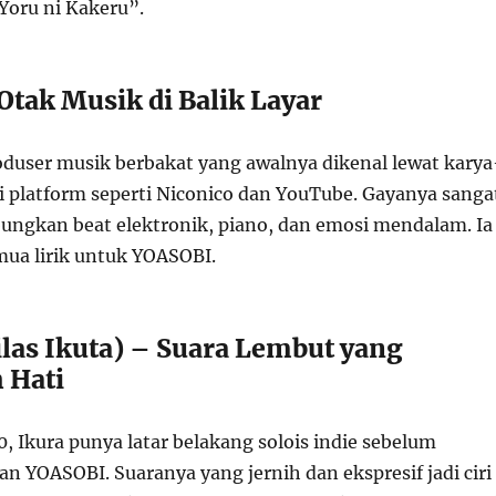
Yoru ni Kakeru”.
Otak Musik di Balik Layar
oduser musik berbakat yang awalnya dikenal lewat karya
di platform seperti Niconico dan YouTube. Gayanya sanga
gkan beat elektronik, piano, dan emosi mendalam. Ia
mua lirik untuk YOASOBI.
ilas Ikuta) – Suara Lembut yang
 Hati
, Ikura punya latar belakang solois indie sebelum
n YOASOBI. Suaranya yang jernih dan ekspresif jadi ciri